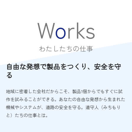
W
o
r
k
s
わ
た
し
た
ち
の
仕
事
自由な発想で製品をつくり、安全を守
る
地域に密着した会社だからこそ、製品1個からでもすぐに試
作を試みることができる。あなたの自由な発想から生まれた
機械やシステムが、道路の安全を守る。道守人（みちもり
と）たちの仕事とは。