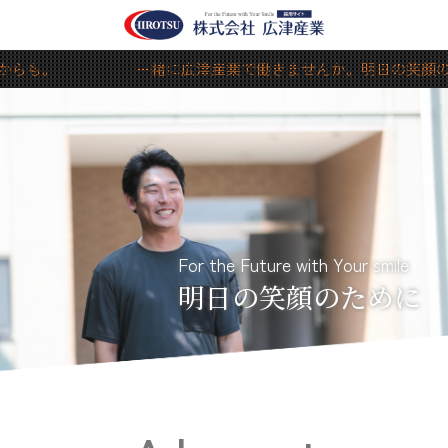
も。 一緒に広津産業で働きませんか。明日の笑顔のために
F
o
r
t
h
e
F
u
t
u
r
e
w
i
t
h
Y
o
u
r
s
m
i
l
e
明
日
の
笑
顔
の
た
め
に