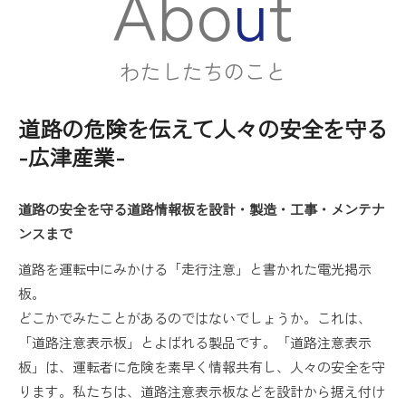
A
b
o
u
t
わ
た
し
た
ち
の
こ
と
道路の危険を伝えて人々の安全を守る
-広津産業-
道路の安全を守る道路情報板を設計・製造・工事・メンテナ
ンスまで
道路を運転中にみかける「走行注意」と書かれた電光掲示
板。
どこかでみたことがあるのではないでしょうか。これは、
「道路注意表示板」とよばれる製品です。「道路注意表示
板」は、運転者に危険を素早く情報共有し、人々の安全を守
ります。私たちは、道路注意表示板などを設計から据え付け