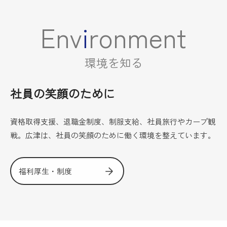
E
n
v
i
r
o
n
m
e
n
t
環
境
を
知
る
社員の笑顔のために
資格取得支援、退職金制度、制服支給、社員旅行やカープ観
戦。広津は、社員の笑顔のために働く環境を整えています。
福利厚生・制度