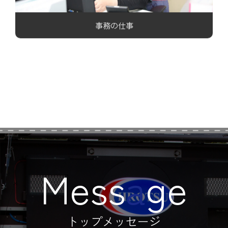
事務の仕事
M
e
s
s
a
g
e
ト
ッ
プ
メ
ッ
セ
ー
ジ