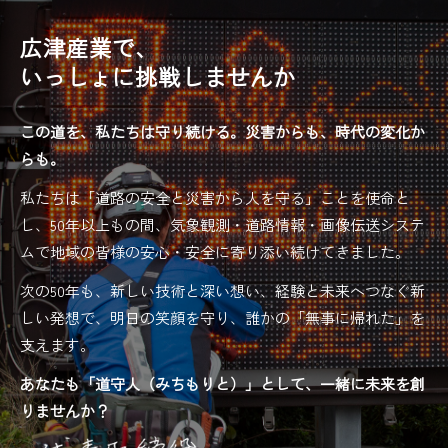
広津産業で、
いっしょに挑戦しませんか
この道を、私たちは守り続ける。災害からも、時代の変化か
らも。
私たちは「道路の安全と災害から人を守る」ことを使命と
し、50年以上もの間、気象観測・道路情報・画像伝送システ
ムで地域の皆様の安心・安全に寄り添い続けてきました。
次の50年も、新しい技術と深い想い、経験と未来へつなぐ新
しい発想で、明日の笑顔を守り、誰かの「無事に帰れた」を
支えます。
あなたも「道守人（みちもりと）」として、一緒に未来を創
りませんか？